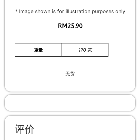
* Image shown is for illustration purposes only
RM
25.90
重量
170 克
无货
评价