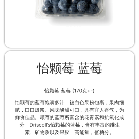
怡颗莓 蓝莓
怡颗莓 蓝莓 (170克+-)
怡颗莓的蓝莓饱满多汁，被白色果粉包裹，果肉细
腻，口口爆浆。风味酸甜可口，具有宜人香气，为
鲜食佳品。颗莓的蓝莓所富含的花青素和抗氧化成
分，Driscoll’s怡颗莓的蓝莓，含有丰富的维生
素、矿物质以及果胶，高能量，低糖分。