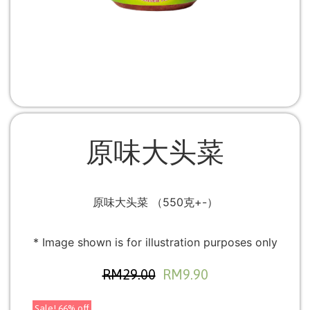
原味大头菜
原味大头菜 （550克+-）
* Image shown is for illustration purposes only
RM
29.00
RM
9.90
Sale! 66% off