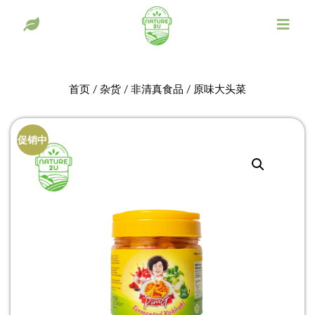
首页
/
杂货
/
非清真食品
/ 原味大头菜
促销中