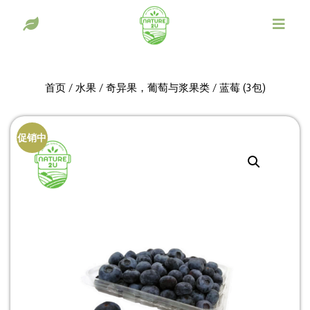
首页
/
水果
/
奇异果，葡萄与浆果类
/ 蓝莓 (3包)
促销中